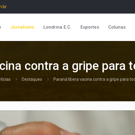
m.br
e
Jornalismo
Londrina E.C.
Esportes
Colunas
cina contra a gripe para
tícias
Destaques
Paraná libera vacina contra a gripe para t