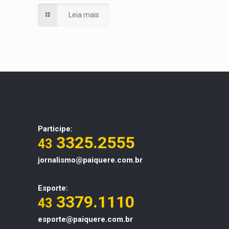
Leia mais
Participe:
3325.2555
43
jornalismo@paiquere.com.br
Esporte:
3379.1110
43
esporte@paiquere.com.br