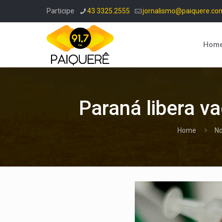
Participe
43 3325.2555
jornalismo@paiquere.co
Hom
Paraná libera va
Home
No