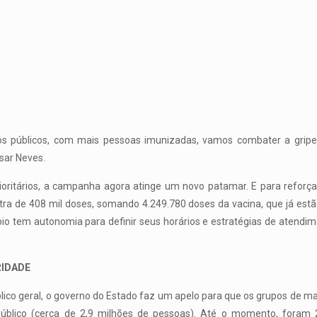
s públicos, com mais pessoas imunizadas, vamos combater a gripe 
sar Neves.
prioritários, a campanha agora atinge um novo patamar. E para reforç
tra de 408 mil doses, somando 4.249.780 doses da vacina, que já estão
io tem autonomia para definir seus horários e estratégias de atend
RIDADE
co geral, o governo do Estado faz um apelo para que os grupos de mai
blico (cerca de 2,9 milhões de pessoas). Até o momento, foram 2