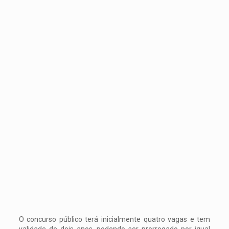
O concurso público terá inicialmente quatro vagas e tem
validade de dois anos, podendo ser prorrogado por igual