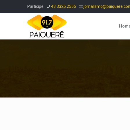
Participe
43 3325.2555
jornalismo@paiquere.co
Hom