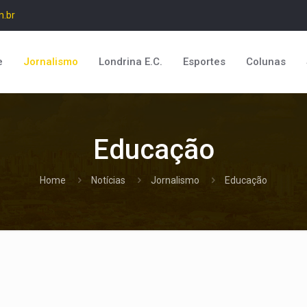
m.br
e
Jornalismo
Londrina E.C.
Esportes
Colunas
Educação
Home
Notícias
Jornalismo
Educação