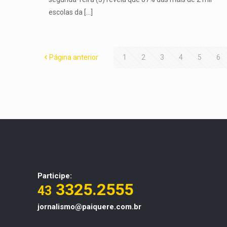
escolas da
[…]
Página anterior
1
2
3
4
5
6
Participe:
3325.2555
43
jornalismo@paiquere.com.br