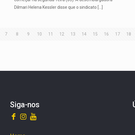
Dilmari Helena Kessler disse que o sindicato
[…]
7
8
9
10
11
12
13
14
15
16
17
18
Siga-nos