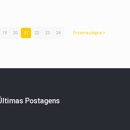
19
20
21
22
23
24
Próxima página
Últimas Postagens