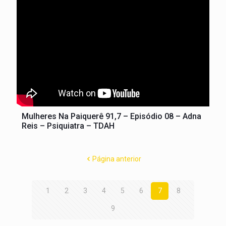
Mulheres Na Paiquerê 91,7 – Episódio 08 – Adna
Reis – Psiquiatra – TDAH
Página anterior
1
2
3
4
5
6
7
8
9