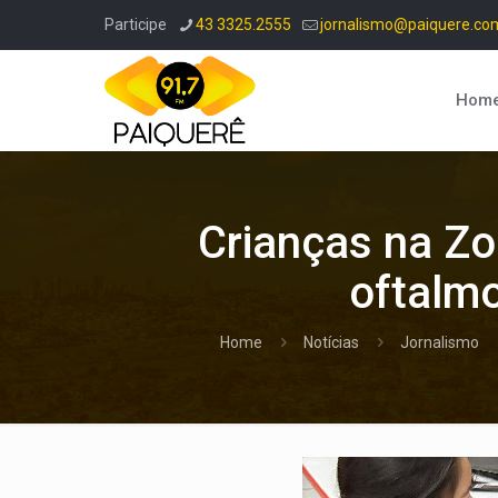
Participe
43 3325.2555
jornalismo@paiquere.co
Hom
Crianças na Zo
oftalmo
Home
Notícias
Jornalismo