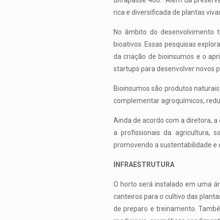
ultrapasse 400. “Além da preserv
rica e diversificada de plantas vi
No âmbito do desenvolvimento tec
bioativos. Essas pesquisas explor
da criação de bioinsumos e o ap
startups para desenvolver novos pr
Bioinsumos são produtos naturais
complementar agroquímicos, reduz
Ainda de acordo com a diretora, a
a profissionais da agricultura,
promovendo a sustentabilidade e 
INFRAESTRUTURA
O horto será instalado em uma á
canteiros para o cultivo das plant
de preparo e treinamento. També