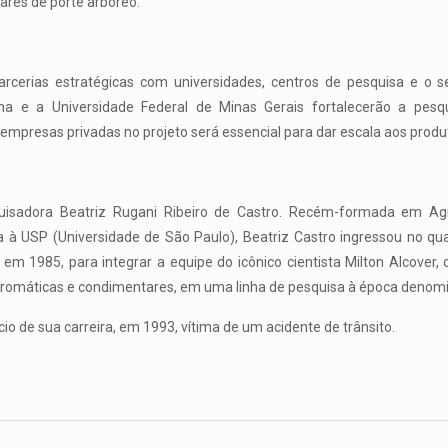
ares de porte arbóreo.
arcerias estratégicas com universidades, centros de pesquisa e o s
na e a Universidade Federal de Minas Gerais fortalecerão a pesqui
empresas privadas no projeto será essencial para dar escala aos produ
isadora Beatriz Rugani Ribeiro de Castro. Recém-formada em Ag
da à USP (Universidade de São Paulo), Beatriz Castro ingressou no qu
em 1985, para integrar a equipe do icônico cientista Milton Alcover, qu
aromáticas e condimentares, em uma linha de pesquisa à época denomin
cio de sua carreira, em 1993, vítima de um acidente de trânsito.