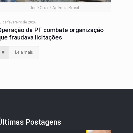
José Cruz / Agência Brasil
5 de fevereiro de 2026
Operação da PF combate organização
que fraudava licitações
Leia mais
Últimas Postagens