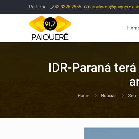
Participe
43 3325.2555
jornalismo@paiquere.co
Hom
IDR-Paraná terá
a
Home
Notícias
Sem 