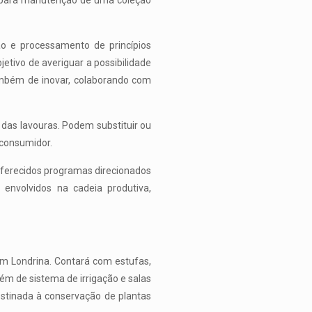
va para manutenção de uma coleção
ção e processamento de princípios
etivo de averiguar a possibilidade
ambém de inovar, colaborando com
das lavouras. Podem substituir ou
 consumidor.
 oferecidos programas direcionados
 envolvidos na cadeia produtiva,
m Londrina. Contará com estufas,
lém de sistema de irrigação e salas
stinada à conservação de plantas