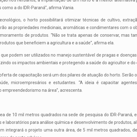
ação nos herbários, a implantação de um horto é a melhor alternati
vas como a do IDR-Paraná”, afirma Vania.
nológico, o horto possibilitará otimizar técnicas de cultivo, extra
arão as propriedades medicinais, aromáticas e condimentares com o obj
rimoramento de produtos. “Não se trata apenas de conservar, mas t
odutos que beneficiem a agricultura e a saúde”, afirma ela.
 que podem ser utilizados no manejo sustentável de pragas e doenças 
indo os impactos ambientais e protegendo a saúde do agricultor e do
 oferta de capacitação será um dos pilares de atuação do horto. Serão
 saúde, microempresários e estudantes. “A ideia é capacitar agentes
o empreendedorismo na área”, acrescenta.
rea de 10 mil metros quadrados na sede de pesquisa do IDR-Paraná, e
as e laboratórios para análise química e desenvolvimento de produtos, a
m integrará o projeto uma outra área, de 5 mil metros quadrados, de