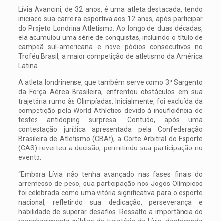
Lívia Avancini, de 32 anos, é uma atleta destacada, tendo
iniciado sua carreira esportiva aos 12 anos, após participar
do Projeto Londrina Atletismo. Ao longo de duas décadas,
ela acumulou uma série de conquistas, incluindo o título de
campeã sul-americana e nove pódios consecutivos no
Troféu Brasil, a maior competição de atletismo da América
Latina.
A atleta londrinense, que também serve como 3ª Sargento
da Força Aérea Brasileira, enfrentou obstáculos em sua
trajetória rumo às Olimpíadas. Inicialmente, foi excluída da
competição pela World Athletics devido à insuficiência de
testes antidoping surpresa. Contudo, após uma
contestação jurídica apresentada pela Confederação
Brasileira de Atletismo (CBAt), a Corte Arbitral do Esporte
(CAS) reverteu a decisão, permitindo sua participação no
evento.
“Embora Lívia não tenha avançado nas fases finais do
arremesso de peso, sua participação nos Jogos Olímpicos
foi celebrada como uma vitória significativa para o esporte
nacional, refletindo sua dedicação, perseverança e
habilidade de superar desafios. Ressalto a importância do
reconhecimento público da trajetória de Lívia, destacando