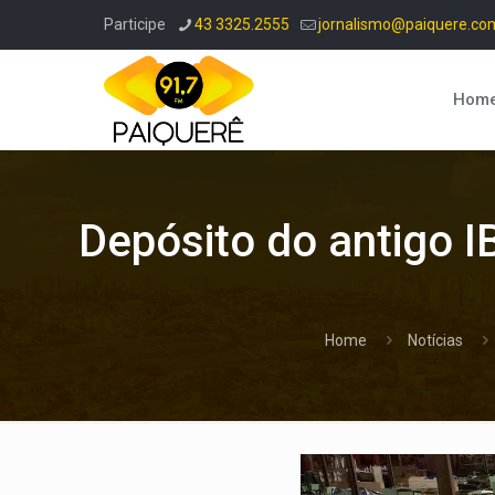
Participe
43 3325.2555
jornalismo@paiquere.co
Hom
Depósito do antigo I
Home
Notícias