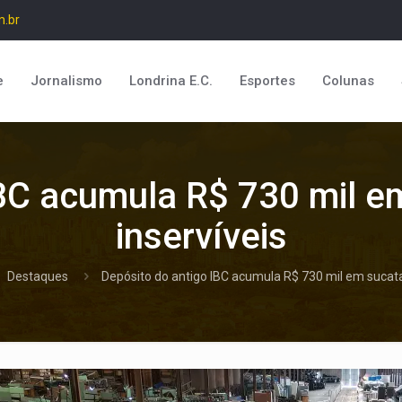
m.br
e
Jornalismo
Londrina E.C.
Esportes
Colunas
BC acumula R$ 730 mil e
inservíveis
Destaques
Depósito do antigo IBC acumula R$ 730 mil em sucatas