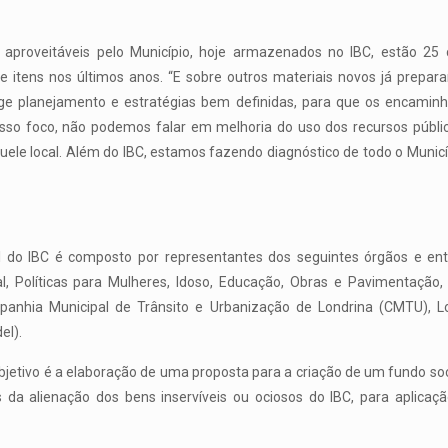
s aproveitáveis pelo Município, hoje armazenados no IBC, estão 2
de itens nos últimos anos. “E sobre outros materiais novos já prepa
ige planejamento e estratégias bem definidas, para que os encami
nosso foco, não podemos falar em melhoria do uso dos recursos públi
uele local. Além do IBC, estamos fazendo diagnóstico de todo o Municíp
al do IBC é composto por representantes dos seguintes órgãos e enti
ial, Políticas para Mulheres, Idoso, Educação, Obras e Pavimentaçã
panhia Municipal de Trânsito e Urbanização de Londrina (CMTU), Lon
el).
etivo é a elaboração de uma proposta para a criação de um fundo social
 da alienação dos bens inservíveis ou ociosos do IBC, para aplicaçã