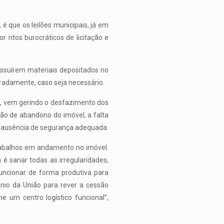
é que os leilões municipais, já em
r ritos burocráticos de licitação e
ossuírem materiais depositados no
aradamente, caso seja necessário.
478, vem gerindo o desfazimento dos
ão de abandono do imóvel, a falta
da ausência de segurança adequada.
trabalhos em andamento no imóvel.
é sanar todas as irregularidades,
uncionar de forma produtiva para
ônio da União para rever a cessão
e um centro logístico funcional”,