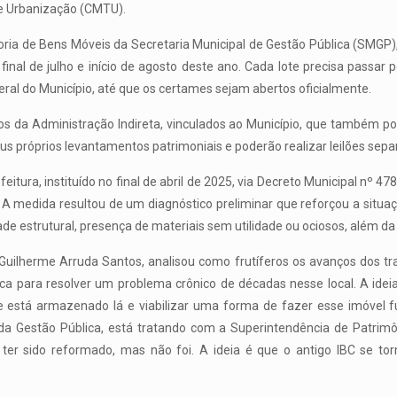
e Urbanização (CMTU).
oria de Bens Móveis da Secretaria Municipal de Gestão Pública (SMGP), 
final de julho e início de agosto deste ano. Cada lote precisa passar po
eral do Município, até que os certames sejam abertos oficialmente.
os da Administração Indireta, vinculados ao Município, que também p
us próprios levantamentos patrimoniais e poderão realizar leilões sep
itura, instituído no final de abril de 2025, via Decreto Municipal nº 
A medida resultou de um diagnóstico preliminar que reforçou a situaç
dade estrutural, presença de materiais sem utilidade ou ociosos, além 
, Guilherme Arruda Santos, analisou como frutíferos os avanços dos 
a para resolver um problema crônico de décadas nesse local. A ideia 
e está armazenado lá e viabilizar uma forma de fazer esse imóvel f
 da Gestão Pública, está tratando com a Superintendência de Patrim
ter sido reformado, mas não foi. A ideia é que o antigo IBC se torn