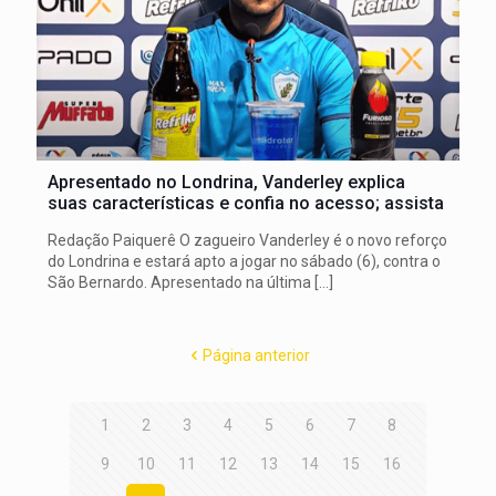
Apresentado no Londrina, Vanderley explica
suas características e confia no acesso; assista
Redação Paiquerê O zagueiro Vanderley é o novo reforço
do Londrina e estará apto a jogar no sábado (6), contra o
São Bernardo. Apresentado na última
[…]
Página anterior
1
2
3
4
5
6
7
8
9
10
11
12
13
14
15
16