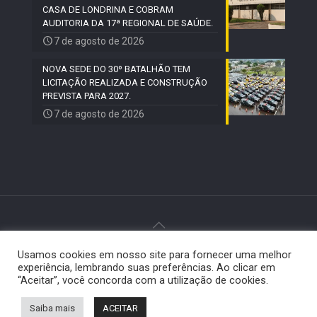
CASA DE LONDRINA E COBRAM
AUDITORIA DA 17ª REGIONAL DE SAÚDE.
7 de agosto de 2026
NOVA SEDE DO 30º BATALHÃO TEM
LICITAÇÃO REALIZADA E CONSTRUÇÃO
PREVISTA PARA 2027.
7 de agosto de 2026
Usamos cookies em nosso site para fornecer uma melhor
© 2024 Paiquerê - Todos os direitos reservados |
experiência, lembrando suas preferências. Ao clicar em
Desenvolvido por
Elemento Visual
.
“Aceitar”, você concorda com a utilização de cookies.
Saiba mais
ACEITAR