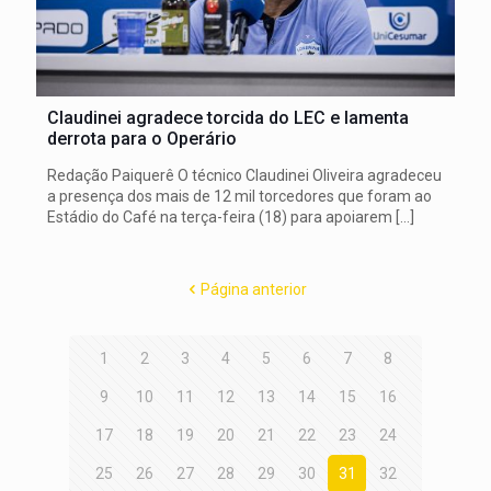
Claudinei agradece torcida do LEC e lamenta
derrota para o Operário
Redação Paiquerê O técnico Claudinei Oliveira agradeceu
a presença dos mais de 12 mil torcedores que foram ao
Estádio do Café na terça-feira (18) para apoiarem
[…]
Página anterior
1
2
3
4
5
6
7
8
9
10
11
12
13
14
15
16
17
18
19
20
21
22
23
24
25
26
27
28
29
30
31
32