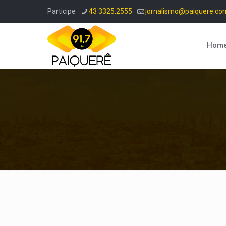
Participe
43 3325.2555
jornalismo@paiquere.co
Hom