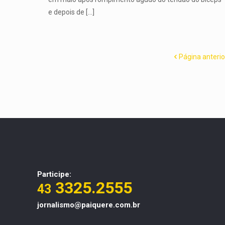
e depois de
[…]
Página anterio
Participe:
3325.2555
43
jornalismo@paiquere.com.br