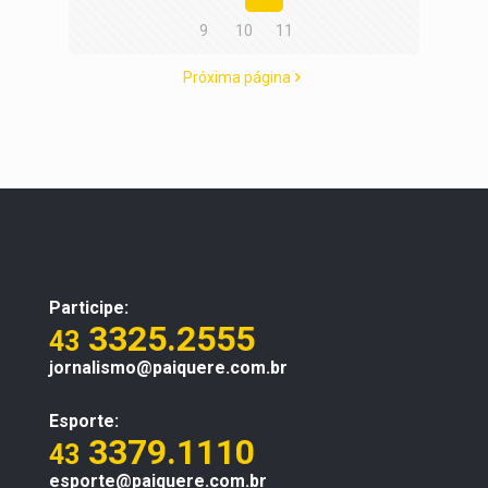
9
10
11
Próxima página
Participe:
3325.2555
43
jornalismo@paiquere.com.br
Esporte:
3379.1110
43
esporte@paiquere.com.br