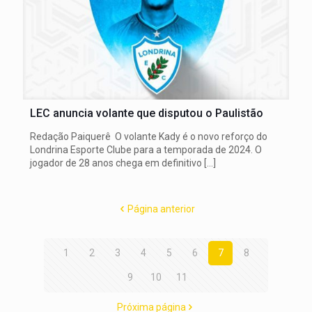
LEC anuncia volante que disputou o Paulistão
Redação Paiquerê O volante Kady é o novo reforço do
Londrina Esporte Clube para a temporada de 2024. O
jogador de 28 anos chega em definitivo
[…]
Página anterior
1
2
3
4
5
6
7
8
9
10
11
Próxima página