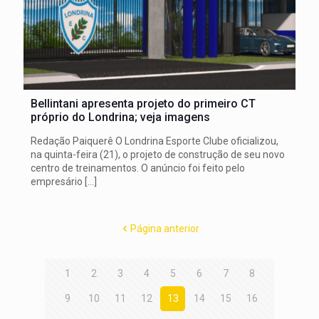
Bellintani apresenta projeto do primeiro CT
próprio do Londrina; veja imagens
Redação Paiquerê O Londrina Esporte Clube oficializou,
na quinta-feira (21), o projeto de construção de seu novo
centro de treinamentos. O anúncio foi feito pelo
empresário
[…]
Página anterior
1
2
3
4
5
6
7
8
9
10
11
12
13
14
15
16