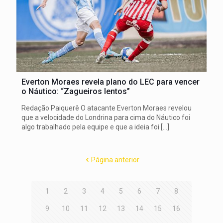
Everton Moraes revela plano do LEC para vencer
o Náutico: “Zagueiros lentos”
Redação Paiquerê O atacante Everton Moraes revelou
que a velocidade do Londrina para cima do Náutico foi
algo trabalhado pela equipe e que a ideia foi
[…]
Página anterior
1
2
3
4
5
6
7
8
9
10
11
12
13
14
15
16