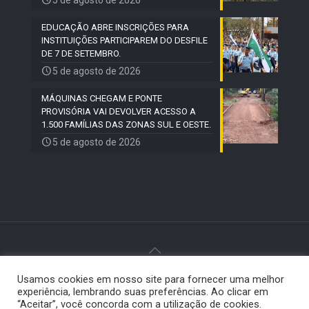
5 de agosto de 2026
EDUCAÇÃO ABRE INSCRIÇÕES PARA
INSTITUIÇÕES PARTICIPAREM DO DESFILE
DE 7 DE SETEMBRO.
5 de agosto de 2026
MÁQUINAS CHEGAM E PONTE
PROVISÓRIA VAI DEVOLVER ACESSO A
1.500 FAMÍLIAS DAS ZONAS SUL E OESTE.
5 de agosto de 2026
Usamos cookies em nosso site para fornecer uma melhor
© 2024 Paiquerê - Todos os direitos reservados |
experiência, lembrando suas preferências. Ao clicar em
Desenvolvido por
Elemento Visual
.
“Aceitar”, você concorda com a utilização de cookies.