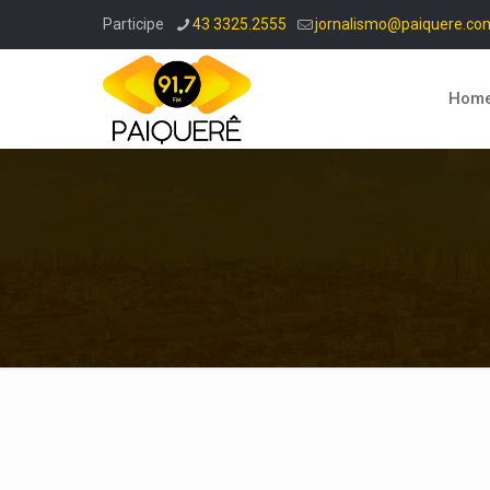
Participe
43 3325.2555
jornalismo@paiquere.co
Hom