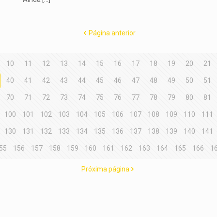
Página anterior
10
11
12
13
14
15
16
17
18
19
20
21
40
41
42
43
44
45
46
47
48
49
50
51
70
71
72
73
74
75
76
77
78
79
80
81
100
101
102
103
104
105
106
107
108
109
110
111
130
131
132
133
134
135
136
137
138
139
140
141
55
156
157
158
159
160
161
162
163
164
165
166
1
Próxima página