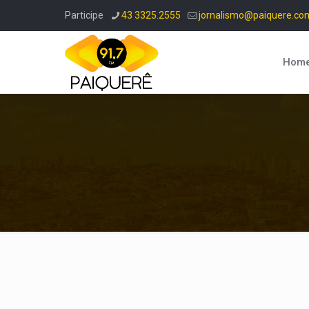
Participe
43 3325.2555
jornalismo@paiquere.co
Hom