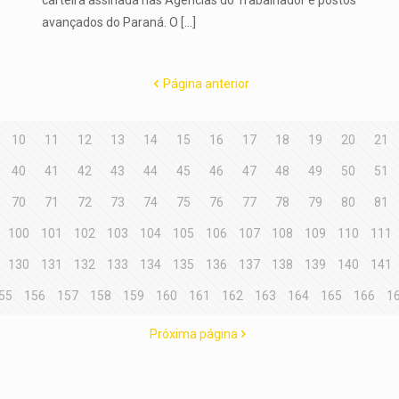
avançados do Paraná. O
[…]
Página anterior
10
11
12
13
14
15
16
17
18
19
20
21
40
41
42
43
44
45
46
47
48
49
50
51
70
71
72
73
74
75
76
77
78
79
80
81
100
101
102
103
104
105
106
107
108
109
110
111
130
131
132
133
134
135
136
137
138
139
140
141
55
156
157
158
159
160
161
162
163
164
165
166
1
Próxima página