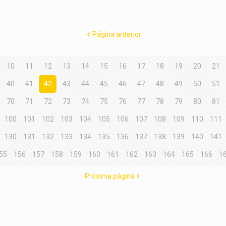
Página anterior
10
11
12
13
14
15
16
17
18
19
20
21
40
41
42
43
44
45
46
47
48
49
50
51
70
71
72
73
74
75
76
77
78
79
80
81
100
101
102
103
104
105
106
107
108
109
110
111
130
131
132
133
134
135
136
137
138
139
140
141
55
156
157
158
159
160
161
162
163
164
165
166
1
Próxima página