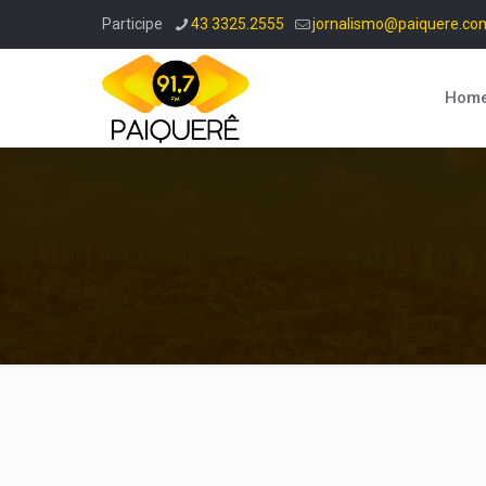
Participe
43 3325.2555
jornalismo@paiquere.co
Hom