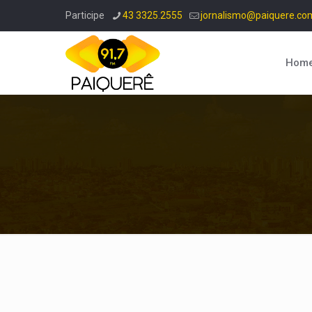
Participe
43 3325.2555
jornalismo@paiquere.co
Hom