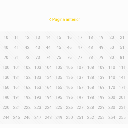
Página anterior
10
11
12
13
14
15
16
17
18
19
20
21
40
41
42
43
44
45
46
47
48
49
50
51
70
71
72
73
74
75
76
77
78
79
80
81
100
101
102
103
104
105
106
107
108
109
110
111
130
131
132
133
134
135
136
137
138
139
140
141
160
161
162
163
164
165
166
167
168
169
170
171
190
191
192
193
194
195
196
197
198
199
200
201
220
221
222
223
224
225
226
227
228
229
230
231
244
245
246
247
248
249
250
251
252
253
254
255