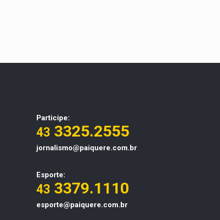
Participe:
3325.2555
43
jornalismo@paiquere.com.br
Esporte:
3379.1110
43
esporte@paiquere.com.br