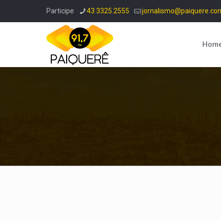
Participe
43 3325.2555
jornalismo@paiquere.co
Hom