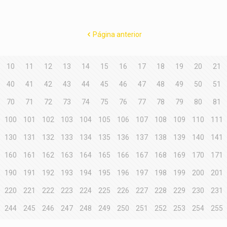
Página anterior
10
11
12
13
14
15
16
17
18
19
20
21
40
41
42
43
44
45
46
47
48
49
50
51
70
71
72
73
74
75
76
77
78
79
80
81
100
101
102
103
104
105
106
107
108
109
110
111
130
131
132
133
134
135
136
137
138
139
140
141
160
161
162
163
164
165
166
167
168
169
170
171
190
191
192
193
194
195
196
197
198
199
200
201
220
221
222
223
224
225
226
227
228
229
230
231
244
245
246
247
248
249
250
251
252
253
254
255