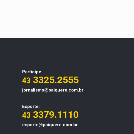
Participe:
3325.2555
43
jornalismo@paiquere.com.br
Esporte:
3379.1110
43
esporte@paiquere.com.br