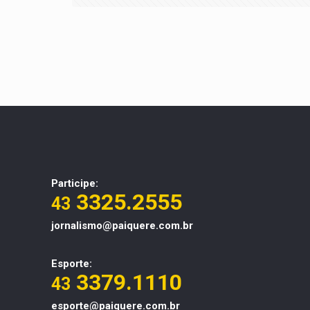
Participe:
3325.2555
43
jornalismo@paiquere.com.br
Esporte:
3379.1110
43
esporte@paiquere.com.br