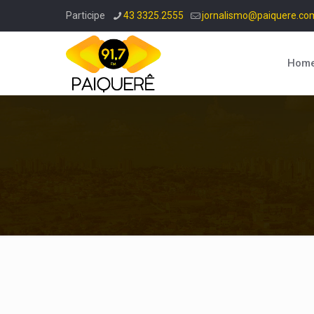
Participe
43 3325.2555
jornalismo@paiquere.co
Hom