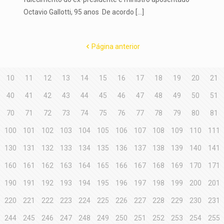
Octavio Gallotti, 95 anos De acordo
[…]
Página anterior
10
11
12
13
14
15
16
17
18
19
20
21
40
41
42
43
44
45
46
47
48
49
50
51
70
71
72
73
74
75
76
77
78
79
80
81
100
101
102
103
104
105
106
107
108
109
110
111
130
131
132
133
134
135
136
137
138
139
140
141
160
161
162
163
164
165
166
167
168
169
170
171
190
191
192
193
194
195
196
197
198
199
200
201
220
221
222
223
224
225
226
227
228
229
230
231
244
245
246
247
248
249
250
251
252
253
254
255