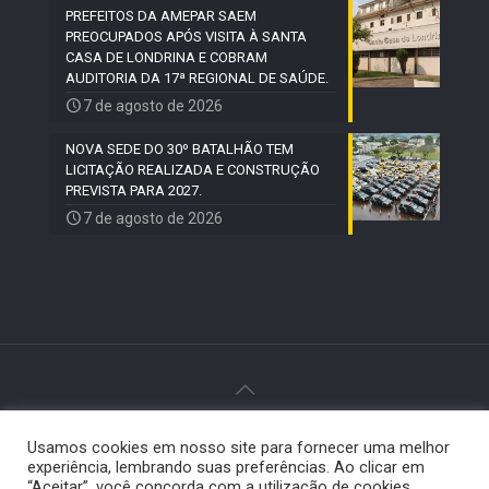
PREFEITOS DA AMEPAR SAEM
PREOCUPADOS APÓS VISITA À SANTA
CASA DE LONDRINA E COBRAM
AUDITORIA DA 17ª REGIONAL DE SAÚDE.
7 de agosto de 2026
NOVA SEDE DO 30º BATALHÃO TEM
LICITAÇÃO REALIZADA E CONSTRUÇÃO
PREVISTA PARA 2027.
7 de agosto de 2026
© 2024 Paiquerê - Todos os direitos reservados |
Usamos cookies em nosso site para fornecer uma melhor
Desenvolvido por
Elemento Visual
.
experiência, lembrando suas preferências. Ao clicar em
“Aceitar”, você concorda com a utilização de cookies.