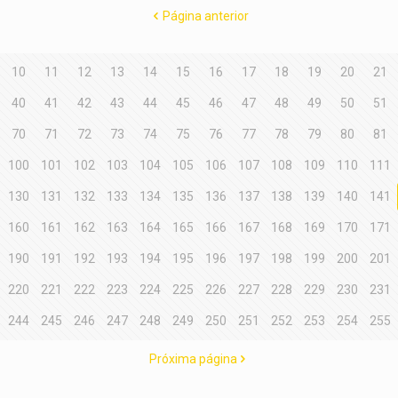
Página anterior
10
11
12
13
14
15
16
17
18
19
20
21
40
41
42
43
44
45
46
47
48
49
50
51
70
71
72
73
74
75
76
77
78
79
80
81
100
101
102
103
104
105
106
107
108
109
110
111
130
131
132
133
134
135
136
137
138
139
140
141
160
161
162
163
164
165
166
167
168
169
170
171
190
191
192
193
194
195
196
197
198
199
200
201
220
221
222
223
224
225
226
227
228
229
230
231
244
245
246
247
248
249
250
251
252
253
254
255
Próxima página