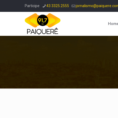
Participe
43 3325.2555
jornalismo@paiquere.co
Hom