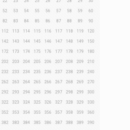
22
23
24
25
26
27
28
29
30
52
53
54
55
56
57
58
59
60
82
83
84
85
86
87
88
89
90
112
113
114
115
116
117
118
119
120
142
143
144
145
146
147
148
149
150
172
173
174
175
176
177
178
179
180
202
203
204
205
206
207
208
209
210
232
233
234
235
236
237
238
239
240
262
263
264
265
266
267
268
269
270
292
293
294
295
296
297
298
299
300
322
323
324
325
326
327
328
329
330
352
353
354
355
356
357
358
359
360
382
383
384
385
386
387
388
389
390