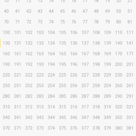
10
11
12
13
14
15
16
17
18
19
20
21
40
41
42
43
44
45
46
47
48
49
50
51
70
71
72
73
74
75
76
77
78
79
80
81
100
101
102
103
104
105
106
107
108
109
110
111
130
131
132
133
134
135
136
137
138
139
140
141
160
161
162
163
164
165
166
167
168
169
170
171
190
191
192
193
194
195
196
197
198
199
200
201
220
221
222
223
224
225
226
227
228
229
230
231
250
251
252
253
254
255
256
257
258
259
260
261
280
281
282
283
284
285
286
287
288
289
290
291
310
311
312
313
314
315
316
317
318
319
320
321
340
341
342
343
344
345
346
347
348
349
350
351
370
371
372
373
374
375
376
377
378
379
380
381