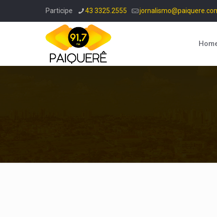
Participe
43 3325.2555
jornalismo@paiquere.co
Hom