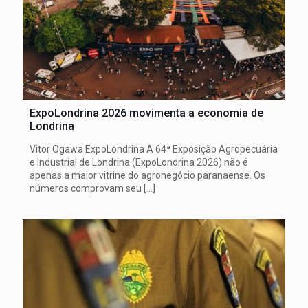
ExpoLondrina 2026 movimenta a economia de
Londrina
Vitor Ogawa ExpoLondrina A 64ª Exposição Agropecuária
e Industrial de Londrina (ExpoLondrina 2026) não é
apenas a maior vitrine do agronegócio paranaense. Os
números comprovam seu
[…]