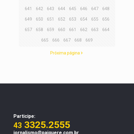
641
642
643
644
645
646
647
648
649
650
651
652
653
654
655
656
657
658
659
660
661
662
663
664
665
666
667
668
669
Próxima página
Participe:
3325.2555
43
jornalismo@paiquere.com.br