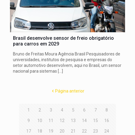
Brasil desenvolve sensor de freio obrigatório
para carros em 2029
Bruno de Freitas Moura Agência Brasil Pesquisadores de
universidades, institutos de pesquisa e empresas do
setor automotivo desenvolvem, aqui no Brasil, um sensor
nacional para sistemas
[…]
Página anterior
1
2
3
4
5
6
7
8
9
10
11
12
13
14
15
16
17
18
19
20
21
22
23
24