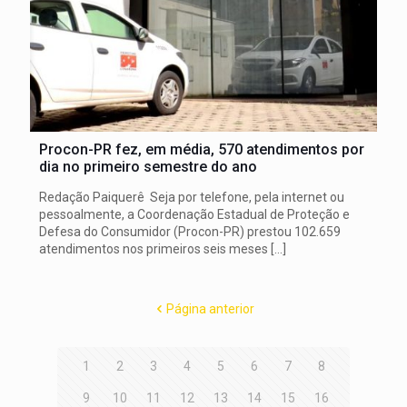
Procon-PR fez, em média, 570 atendimentos por
dia no primeiro semestre do ano
Redação Paiquerê Seja por telefone, pela internet ou
pessoalmente, a Coordenação Estadual de Proteção e
Defesa do Consumidor (Procon-PR) prestou 102.659
atendimentos nos primeiros seis meses
[…]
Página anterior
1
2
3
4
5
6
7
8
9
10
11
12
13
14
15
16