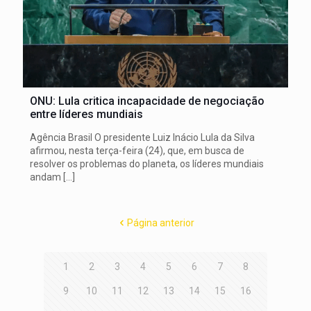
ONU: Lula critica incapacidade de negociação
entre líderes mundiais
Agência Brasil O presidente Luiz Inácio Lula da Silva
afirmou, nesta terça-feira (24), que, em busca de
resolver os problemas do planeta, os líderes mundiais
andam
[…]
Página anterior
1
2
3
4
5
6
7
8
9
10
11
12
13
14
15
16