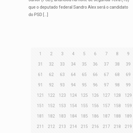
que o deputado federal Sandro Alex será o candidato
do PSD
[…]
1
2
3
4
5
6
7
8
9
31
32
33
34
35
36
37
38
39
61
62
63
64
65
66
67
68
69
91
92
93
94
95
96
97
98
99
121
122
123
124
125
126
127
128
129
151
152
153
154
155
156
157
158
159
181
182
183
184
185
186
187
188
189
211
212
213
214
215
216
217
218
219