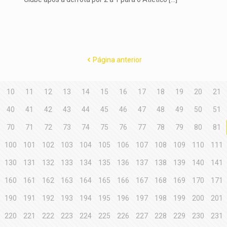
Página anterior
10
11
12
13
14
15
16
17
18
19
20
21
40
41
42
43
44
45
46
47
48
49
50
51
70
71
72
73
74
75
76
77
78
79
80
81
100
101
102
103
104
105
106
107
108
109
110
111
130
131
132
133
134
135
136
137
138
139
140
141
160
161
162
163
164
165
166
167
168
169
170
171
190
191
192
193
194
195
196
197
198
199
200
201
220
221
222
223
224
225
226
227
228
229
230
231