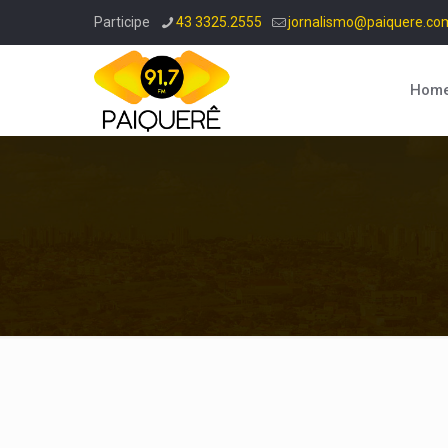
Participe
43 3325.2555
jornalismo@paiquere.co
Hom