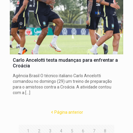
Carlo Ancelotti testa mudanças para enfrentar a
Croácia
Agência Brasil O técnico italiano Carlo Ancelotti
comandou no domingo (29) um treino de preparação
para o amistoso contra a Croácia. A atividade contou
com a
[…]
Página anterior
1
2
3
4
5
6
7
8