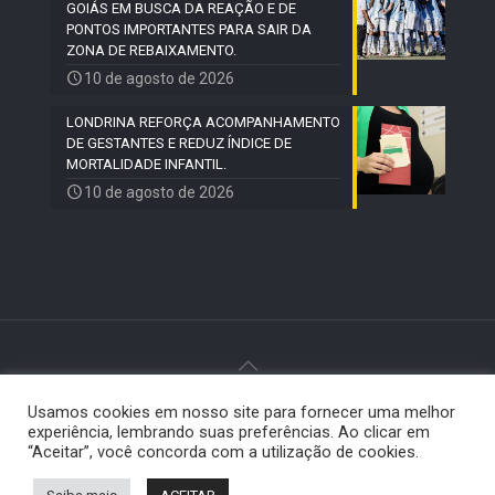
GOIÁS EM BUSCA DA REAÇÃO E DE
PONTOS IMPORTANTES PARA SAIR DA
ZONA DE REBAIXAMENTO.
10 de agosto de 2026
LONDRINA REFORÇA ACOMPANHAMENTO
DE GESTANTES E REDUZ ÍNDICE DE
MORTALIDADE INFANTIL.
10 de agosto de 2026
Usamos cookies em nosso site para fornecer uma melhor
© 2024 Paiquerê - Todos os direitos reservados |
experiência, lembrando suas preferências. Ao clicar em
Desenvolvido por
Elemento Visual
.
“Aceitar”, você concorda com a utilização de cookies.