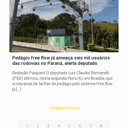
Pedágio free flow já ameaça seis mil usuários
das rodovias no Paraná, alerta deputado
Redação Paiquerê O deputado Luiz Claudio Romanelli
(PSD) afirmou, nesta segunda-feira (6), em Brasília, que
a cobrança de tarifas de pedágio pelo sistema free flow
já
[…]
Página anterior
1
2
3
4
5
6
7
8