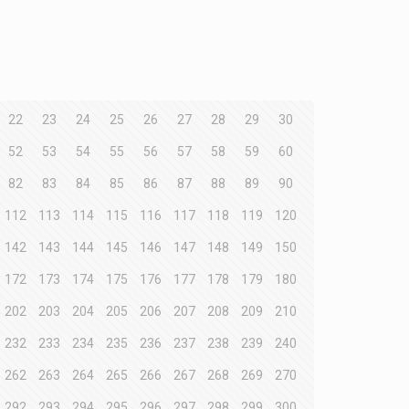
22
23
24
25
26
27
28
29
30
52
53
54
55
56
57
58
59
60
82
83
84
85
86
87
88
89
90
112
113
114
115
116
117
118
119
120
142
143
144
145
146
147
148
149
150
172
173
174
175
176
177
178
179
180
202
203
204
205
206
207
208
209
210
232
233
234
235
236
237
238
239
240
262
263
264
265
266
267
268
269
270
292
293
294
295
296
297
298
299
300