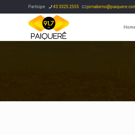
Participe
43 3325.2555
jornalismo@paiquere.co
Hom