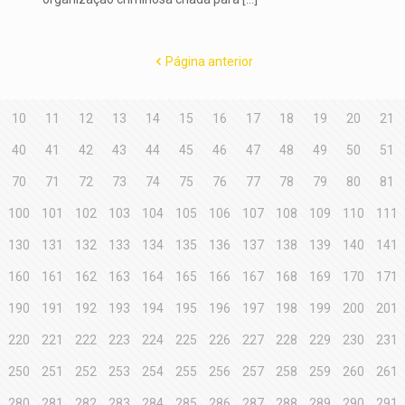
Página anterior
10
11
12
13
14
15
16
17
18
19
20
21
40
41
42
43
44
45
46
47
48
49
50
51
70
71
72
73
74
75
76
77
78
79
80
81
100
101
102
103
104
105
106
107
108
109
110
111
130
131
132
133
134
135
136
137
138
139
140
141
160
161
162
163
164
165
166
167
168
169
170
171
190
191
192
193
194
195
196
197
198
199
200
201
220
221
222
223
224
225
226
227
228
229
230
231
250
251
252
253
254
255
256
257
258
259
260
261
280
281
282
283
284
285
286
287
288
289
290
291