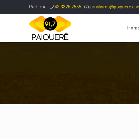
Participe
43 3325.2555
jornalismo@paiquere.co
Hom