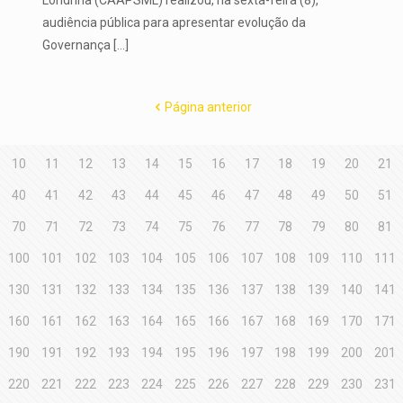
audiência pública para apresentar evolução da
Governança
[…]
Página anterior
10
11
12
13
14
15
16
17
18
19
20
21
40
41
42
43
44
45
46
47
48
49
50
51
70
71
72
73
74
75
76
77
78
79
80
81
100
101
102
103
104
105
106
107
108
109
110
111
130
131
132
133
134
135
136
137
138
139
140
141
160
161
162
163
164
165
166
167
168
169
170
171
190
191
192
193
194
195
196
197
198
199
200
201
220
221
222
223
224
225
226
227
228
229
230
231