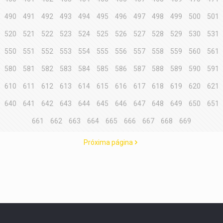
490
491
492
493
494
495
496
497
498
499
500
501
520
521
522
523
524
525
526
527
528
529
530
531
550
551
552
553
554
555
556
557
558
559
560
561
580
581
582
583
584
585
586
587
588
589
590
591
610
611
612
613
614
615
616
617
618
619
620
621
640
641
642
643
644
645
646
647
648
649
650
651
661
662
663
664
665
666
667
668
669
Próxima página