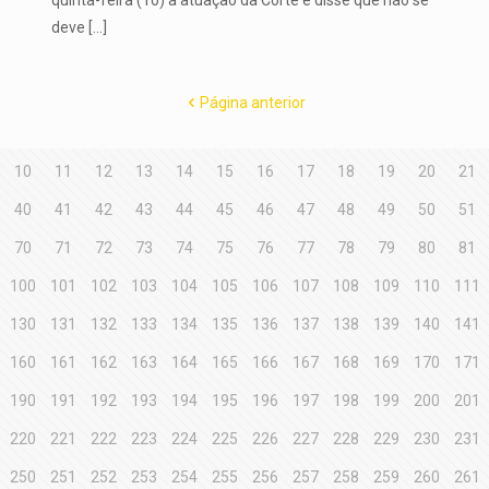
deve
[…]
Página anterior
10
11
12
13
14
15
16
17
18
19
20
21
40
41
42
43
44
45
46
47
48
49
50
51
70
71
72
73
74
75
76
77
78
79
80
81
100
101
102
103
104
105
106
107
108
109
110
111
130
131
132
133
134
135
136
137
138
139
140
141
160
161
162
163
164
165
166
167
168
169
170
171
190
191
192
193
194
195
196
197
198
199
200
201
220
221
222
223
224
225
226
227
228
229
230
231
250
251
252
253
254
255
256
257
258
259
260
261