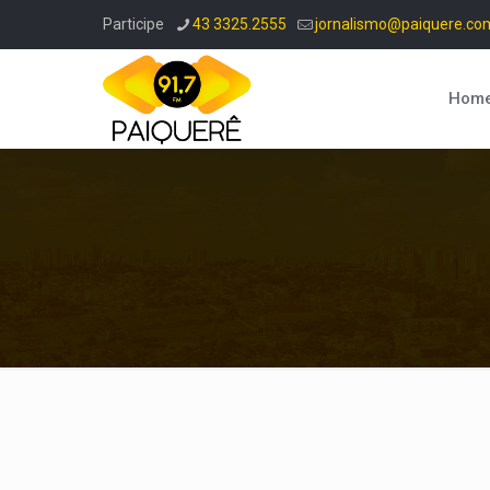
Participe
43 3325.2555
jornalismo@paiquere.co
Hom