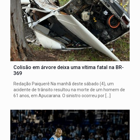
Colisão em árvore deixa uma vítima fatal na BR-
369
Redação Paiquerê Na manhã deste sábado (4), um
acidente de trânsito resultou na morte de um homem de
61 anos, em Apucarana. O sinistro ocorreu por
[…]