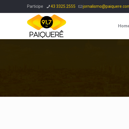
Participe
43 3325.2555
jornalismo@paiquere.co
Hom