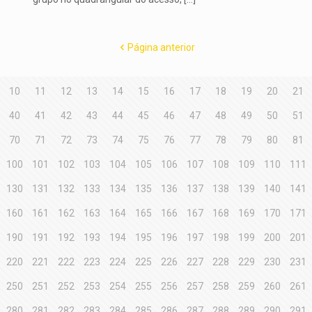
Página anterior
10
11
12
13
14
15
16
17
18
19
20
21
40
41
42
43
44
45
46
47
48
49
50
51
70
71
72
73
74
75
76
77
78
79
80
81
100
101
102
103
104
105
106
107
108
109
110
111
130
131
132
133
134
135
136
137
138
139
140
141
160
161
162
163
164
165
166
167
168
169
170
171
190
191
192
193
194
195
196
197
198
199
200
201
220
221
222
223
224
225
226
227
228
229
230
231
250
251
252
253
254
255
256
257
258
259
260
261
280
281
282
283
284
285
286
287
288
289
290
291