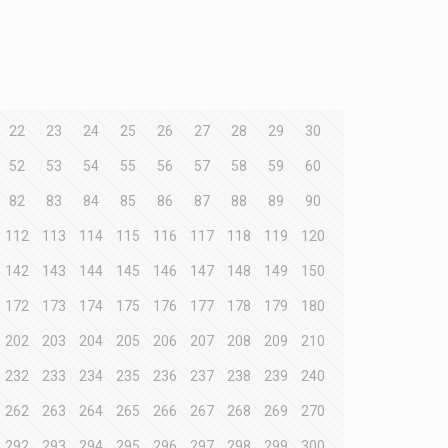
22
23
24
25
26
27
28
29
30
52
53
54
55
56
57
58
59
60
82
83
84
85
86
87
88
89
90
112
113
114
115
116
117
118
119
120
142
143
144
145
146
147
148
149
150
172
173
174
175
176
177
178
179
180
202
203
204
205
206
207
208
209
210
232
233
234
235
236
237
238
239
240
262
263
264
265
266
267
268
269
270
292
293
294
295
296
297
298
299
300