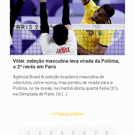
Vôlei: seleção masculina leva virada da Polônia,
o 2º revés em Paris
Agência Brasil A seleção brasileira masculina de
vôlei lutou como nunca, mas perdeu de virada para a
Polônia, no tie-break, na manhã desta quarta-feira (31),
na Olimpíada de Paris. Os
[…]
Página anterior
1
2
3
4
5
6
7
8