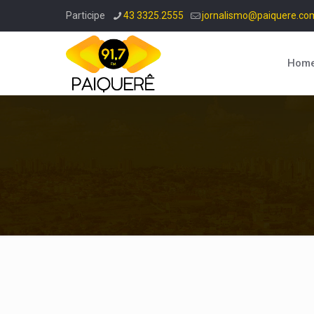
Participe
43 3325.2555
jornalismo@paiquere.co
Hom