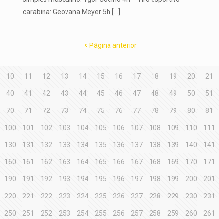
carabina: Geovana Meyer 5h
[…]
Página anterior
10
11
12
13
14
15
16
17
18
19
20
21
40
41
42
43
44
45
46
47
48
49
50
51
70
71
72
73
74
75
76
77
78
79
80
81
100
101
102
103
104
105
106
107
108
109
110
111
130
131
132
133
134
135
136
137
138
139
140
141
160
161
162
163
164
165
166
167
168
169
170
171
190
191
192
193
194
195
196
197
198
199
200
201
220
221
222
223
224
225
226
227
228
229
230
231
250
251
252
253
254
255
256
257
258
259
260
261