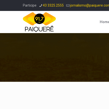
Participe
43 3325.2555
jornalismo@paiquere.co
Hom