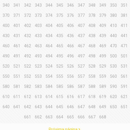
340
341
342
343
344
345
346
347
348
349
350
351
370
371
372
373
374
375
376
377
378
379
380
381
400
401
402
403
404
405
406
407
408
409
410
411
430
431
432
433
434
435
436
437
438
439
440
441
460
461
462
463
464
465
466
467
468
469
470
471
490
491
492
493
494
495
496
497
498
499
500
501
520
521
522
523
524
525
526
527
528
529
530
531
550
551
552
553
554
555
556
557
558
559
560
561
580
581
582
583
584
585
586
587
588
589
590
591
610
611
612
613
614
615
616
617
618
619
620
621
640
641
642
643
644
645
646
647
648
649
650
651
661
662
663
664
665
666
667
668
Próxima página