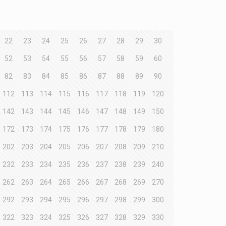
22
23
24
25
26
27
28
29
30
52
53
54
55
56
57
58
59
60
82
83
84
85
86
87
88
89
90
112
113
114
115
116
117
118
119
120
142
143
144
145
146
147
148
149
150
172
173
174
175
176
177
178
179
180
202
203
204
205
206
207
208
209
210
232
233
234
235
236
237
238
239
240
262
263
264
265
266
267
268
269
270
292
293
294
295
296
297
298
299
300
322
323
324
325
326
327
328
329
330