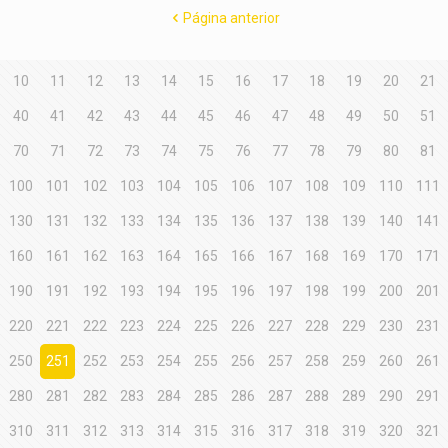
Página anterior
10
11
12
13
14
15
16
17
18
19
20
21
40
41
42
43
44
45
46
47
48
49
50
51
70
71
72
73
74
75
76
77
78
79
80
81
100
101
102
103
104
105
106
107
108
109
110
111
130
131
132
133
134
135
136
137
138
139
140
141
160
161
162
163
164
165
166
167
168
169
170
171
190
191
192
193
194
195
196
197
198
199
200
201
220
221
222
223
224
225
226
227
228
229
230
231
250
251
252
253
254
255
256
257
258
259
260
261
280
281
282
283
284
285
286
287
288
289
290
291
310
311
312
313
314
315
316
317
318
319
320
321